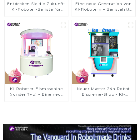
Entdecken Sie die Zukunft:
Eine neue Generation von
KI-Roboter-Barista für
KI-Robotern – Baristalatte
atemberaubenden Latte
Art Coffee Bar
Art-Kaffee
KI-Roboter-Eismaschine
Neuer Master 24h Robot
(runder Typ) – Eine neue
Eiscreme-Shop - KI-
Generation von Eiscreme-
Roboter-Eiscreme-Kiosk
Meistern