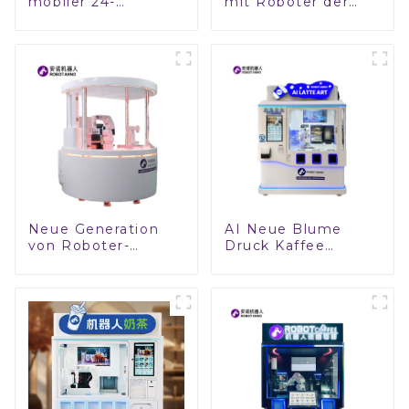
mobiler 24-
mit Roboter der
Stunden-
neuen Generation
Kaffeeautomat |
(Barkeeper &
Master Cafe Robot
Getränke)
| Automatisierte
Kaffeelösungen
Neue Generation
AI Neue Blume
von Roboter-
Druck Kaffee
Kaffeemaschinen
Roboter
(rund) – Ein mobiles
Verkaufsautomaten
Master-Café
Kommerziellen
Getränke Roboter
Heiße und Kalte
Milch Kaffee