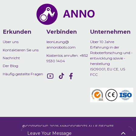
Erkunden
Verbinden
Unternehmen
Über uns
leonLeung@
Über 10 Jahre
annorobots.com
Erfahrung in der
Kontaktieren Sie uns
Roboterforschung und -
Kostenlos anrufen: +852
Nachricht
entwicklung sowie -
9530 1404
herstellung
Der Blog
ISO9001, EU CE, US
Häufig gestellte Fragen
FCC
©COPYRIGHT: 2025 ANNOROBOTS ALLE RECHTE
VORBEHALTEN
SITEMAP
TOP-BLOG
Leave Your Message